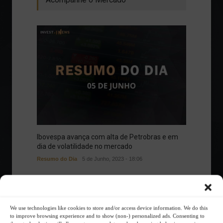
Ibovespa avança com alta de Petrobras e em
dia de volatilidade no mercado
Resumo do Dia
5 de Junho, 2023 - 18:06
We use technologies like cookies to store and/or access device information. We do this
Sua Jornada Investidora
to improve browsing experience and to show (non-) personalized ads. Consenting to