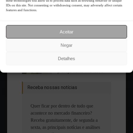
these technologies will allow us to process data such as browsing behavior or unique
IDs on this site. Not consenting or withdrawing consent, may adversely affect certain
features and functions.
Aceitar
Negar
Qual a importância da diversificação?
Detalhes
As bases de um bom
planejamento financeiro
Receba nossas notícias
Quer ficar por dentro de tudo que
acontece no mercado financeiro?
Receba gratuitamente, de segunda a
sexta, as principais notícias e análises