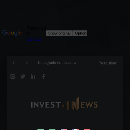
Emergindo do linear: a
Traçando novos camin
revolução da economia circular
o sistema alimentar m