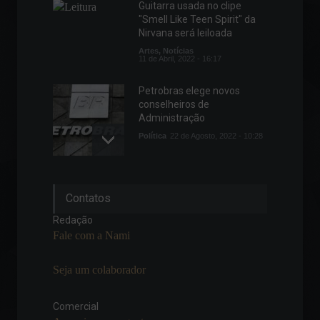
Guitarra usada no clipe
"Smell Like Teen Spirit" da
Nirvana será leiloada
Artes
,
Notícias
11 de Abril, 2022 - 16:17
Petrobras elege novos
conselheiros de
Administração
Política
22 de Agosto, 2022 - 10:28
Atividade industrial avança
Contatos
em agosto e expectativas
seguem otimistas
Redação
Economia
Fale com a Nami
16 de Setembro, 2022 - 16:42
Seja um colaborador
Governo divulga estratégia
para reduzir preços do
combustíveis
Comercial