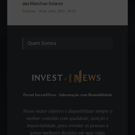
das Manchas Solares
difere
Colunas
18 de Julho, 2023 - 20:23
Notícias
Quem Somos
Portal Invest4News - Informação com Rentabilidade
Nosso maior objetivo é disponibilizar sempre o
melhor conteúdo com qualidade, isenção e
imparcialidade, para orientar as pessoas a
tomar melhores decisões em suas vidas