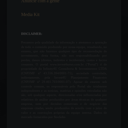
Anuncie com a gente
Frontpage
,
Política
7 de Junho, 2022 - 11:03
Media Kit
Produção industrial recua
2,4% em janeiro
Economia
,
Frontpage
DISCLAIMER:
9 de Março, 2022 - 11:42
Prezamos pela qualidade da informação e atestamos a apuração
de todo o conteúdo produzido por nossa equipe, ressaltando, no
entanto, que não fazemos qualquer tipo de recomendação de
investimento, desta forma, não nos responsabilizando por
Latam espera retomar até
perdas, danos (diretos, indiretos e incidentais), custos e lucros
85% da operação pré-
cessantes. O portal www.invest4news.com.br ("Portal") é de
pandemia ainda esse ano
propriedade da Infinity4U Consultoria & Investimentos LTDA
(CNPJ/MF nº 43.556.394/0001-71), sociedade controlada,
Notícias
,
Viagens
indiretamente, pela Invest4U Planejamento Financeiro
12 de Setembro, 2022 - 18:58
(CNPJ/MF nº 29.461.703/0001-07). Apesar de estarem sob
controle comum, os responsáveis pelo Portal são totalmente
independentes e as notícias, matérias e opiniões veiculadas não
Número de viagens dos
são, sob qualquer aspecto, direcionadas e/ou influenciadas por
brasileiros caiu mais de 40%
relatórios de análise produzidos por áreas técnicas de qualquer
empresa, nem por decisões comerciais e de negócio das
de 2019 para 2021
empresas citadas, sendo produzidos de acordo com o juízo de
Frontpage
,
Viagens
valor e as convicções próprias da equipe interna. Dados de
6 de Julho, 2022 - 11:23
mercado fornecidos por Stockdio.