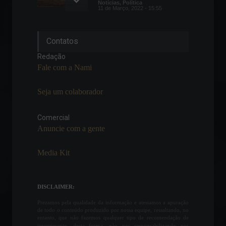
Notícias
,
Política
11 de Março, 2022 - 15:55
Madrugada é marcada por
Contatos
fortes ondas de ataque à
Kiev
Redação
Frontpage
,
Mundo
Fale com a Nami
25 de Fevereiro, 2022 - 11:08
Seja um colaborador
China: PIB cresce 0,4% no
segundo trimestre do ano,
abaixo do esperado
Comercial
Anuncie com a gente
Economia
,
Frontpage
,
Mundo
15 de Julho, 2022 - 11:22
Media Kit
Vendas no varejo recuam
0,8% em julho, mostra IBGE
Indicadores Econômicos
DISCLAIMER:
14 de Setembro, 2022 - 12:33
Prezamos pela qualidade da informação e atestamos a apuração
de todo o conteúdo produzido por nossa equipe, ressaltando, no
entanto, que não fazemos qualquer tipo de recomendação de
investimento, desta forma, não nos responsabilizando por