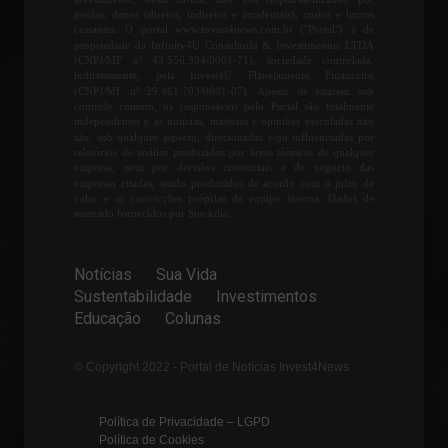
Ações do Twitter (TWTR34)
perdas, danos (diretos, indiretos e incidentais), custos e lucros
disparam após Elon Musk
cessantes. O portal www.invest4news.com.br ("Portal") é de
comprar 9% da empresa
propriedade da Infinity4U Consultoria & Investimentos LTDA
(CNPJ/MF nº 43.556.394/0001-71), sociedade controlada,
Mercado Financeiro
indiretamente, pela Invest4U Planejamento Financeiro
4 de Abril, 2022 - 11:51
(CNPJ/MF nº 29.461.703/0001-07). Apesar de estarem sob
controle comum, os responsáveis pelo Portal são totalmente
independentes e as notícias, matérias e opiniões veiculadas não
PPI: inflação ao produtor dos
são, sob qualquer aspecto, direcionadas e/ou influenciadas por
EUA sobe acima do
relatórios de análise produzidos por áreas técnicas de qualquer
empresa, nem por decisões comerciais e de negócio das
esperado em junho
empresas citadas, sendo produzidos de acordo com o juízo de
Economia
,
Mundo
valor e as convicções próprias da equipe interna. Dados de
14 de Julho, 2022 - 12:42
mercado fornecidos por Stockdio.
Zelensky visita cidade
Notícias
Sua Vida
devastada após recuperá-la
Sustentabilidade
Investimentos
das mãos dos russos
Educação
Colunas
Mundo
14 de Setembro, 2022 - 11:49
© Copyright 2022 - Portal de Notícias Invest4News
BNDES lança plataforma
para impulsionar
Política de Privacidade – LGPD
oportunidades de
Política de Cookies