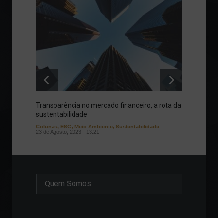
Transparência no mercado financeiro, a rota da
Zona d
sustentabilidade
GEE e 
Colunas
,
ESG
,
Meio Ambiente
,
Sustentabilidade
Meio Am
23 de Agosto, 2023 - 13:21
17 de Ag
Quem Somos