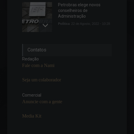
Petrobras elege novos
conselheiros de
Administração
Política
22 de Agosto, 2022 - 10:28
Ata do FOMC sugere
Contatos
elevação das taxas de juros
a partir de março
Redação
Economia
,
Notícias
Fale com a Nami
16 de Fevereiro, 2022 - 18:46
Seja um colaborador
Brasil tem recorde de 66,8
milhões de consumidor
inadimplentes
Comercial
Anuncie com a gente
Economia
,
Frontpage
23 de Agosto, 2022 - 11:17
Media Kit
Inflação no Reino Unido
atinge 7% e é a maior dos
últimos 30 anos