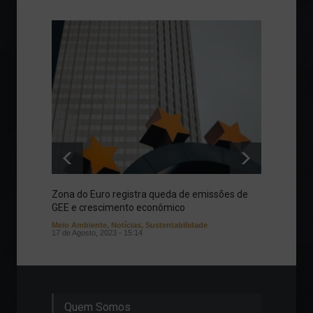
Zona do Euro registra queda de emissões de
Contro
GEE e crescimento econômico
das Ma
Meio Ambiente
,
Notícias
,
Sustentabilidade
Colunas
17 de Agosto, 2023 - 15:14
Quem Somos