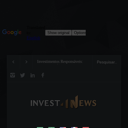
Investimentos Responsáveis:
Tom Brady: a constr
um aceno crítico para a
uma lenda nos campo
preservação da biodiversidade
negócios